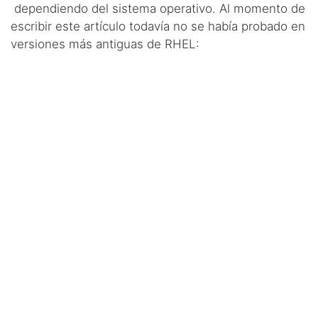
dependiendo del sistema operativo. Al momento de
escribir este artículo todavía no se había probado en
versiones más antiguas de RHEL:
from
 __future__ 
import
 print_function

try
:

import
 yum

		yb = yum.YumBase()

		releasever = 
yb.conf.yumvar[
'releasever'
]

		basearch = 
yb.conf.yumvar[
'basearch'
except
 ImportError 
as
 ex:

import
 dnf

		b = dnf.Base()

		releasever = 
b.conf.releasever

		basearch = 