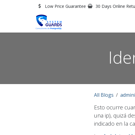
Skip to Content
Low Price Guarantee
30 Days Online Ret
Ide
All Blogs
admini
Esto ocurre cuan
una ip), quizá d
indicado en la c