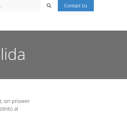
Contact Us
Base de Conocimientos
Contáctanos
Ingresa
lida
, sin proveer
tinto al