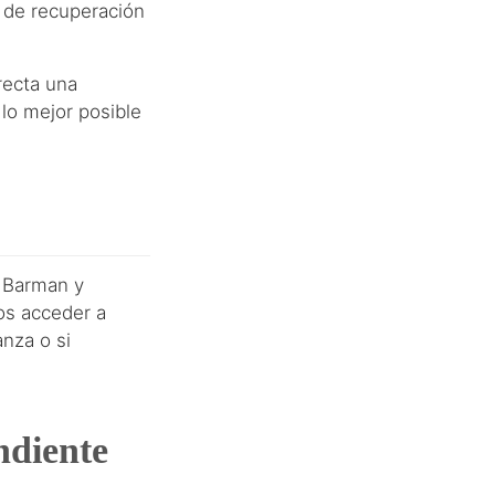
s de recuperación
recta una
 lo mejor posible
s Barman y
os acceder a
anza o si
ndiente