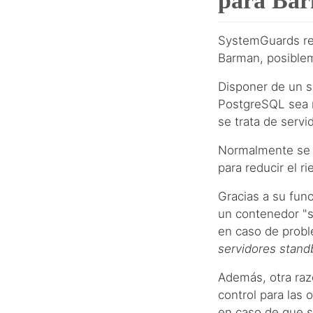
para Ba
SystemGuards re
Barman, posiblem
Disponer de un s
PostgreSQL sea m
se trata de servi
Normalmente se s
para reducir el r
Gracias a su fun
un contenedor "s
en caso de proble
servidores stand
Además, otra raz
control para las
en caso de que s