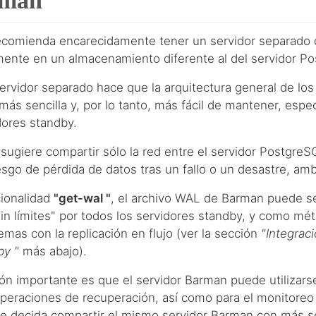
rman
comienda encarecidamente tener un servidor separado 
ente en un almacenamiento diferente al del servidor P
ervidor separado hace que la arquitectura general de los
ás sencilla y, por lo tanto, más fácil de mantener, esp
dores standby.
ugiere compartir sólo la red entre el servidor Postgre
iesgo de pérdida de datos tras un fallo o un desastre, amb
cionalidad
"get-wal "
, el archivo WAL de Barman puede se
in límites" por todos los servidores standby, y como mé
mas con la replicación en flujo (ver la sección
"Integrac
by "
más abajo).
ón importante es que el servidor Barman puede utilizars
 operaciones de recuperación, así como para el monitore
e decida compartir el mismo servidor Barman con más s