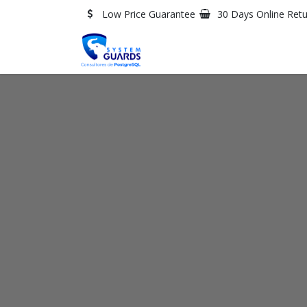
Skip to Content
Low Price Guarantee
30 Days Online Ret