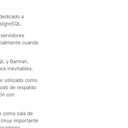
dedicado a
ostgreSQL.
 servidores
ecialmente cuando
SQL y Barman,
os inevitables.
r utilizado como
todo de respaldo
ión con
e como sala de
o (muy importante
ervidores